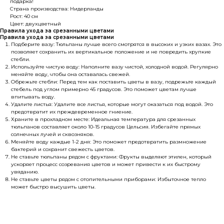
подарка!
Страна производства: Нидерланды
Рост: 40 см
Цвет: двухцветный
Правила ухода за срезанными цветами
Правила ухода за срезанными цветами
Подберите вазу: Тюльпаны лучше всего смотрятся в высоких и узких вазах. Это
позволяет сохранить их вертикальное положение и не повредить хрупкие
стебли.
Используйте чистую воду: Наполните вазу чистой, холодной водой. Регулярно
меняйте воду, чтобы она оставалась свежей.
Обрежьте стебли: Перед тем как поставить цветы в вазу, подрежьте каждый
стебель под углом примерно 45 градусов. Это поможет цветам лучше
впитывать воду.
Удалите листья: Удалите все листья, которые могут оказаться под водой. Это
предотвратит их преждевременное гниение.
Храните в прохладном месте: Идеальная температура для срезанных
тюльпанов составляет около 10-15 градусов Цельсия. Избегайте прямых
солнечных лучей и сквозняков.
Меняйте воду каждые 1-2 дня: Это поможет предотвратить размножение
бактерий и сохранит свежесть цветов.
Не ставьте тюльпаны рядом с фруктами: Фрукты выделяют этилен, который
ускоряет процесс созревания цветов и может привести к их быстрому
увяданию.
Не ставьте цветы рядом с отопительными приборами: Избыточное тепло
может быстро высушить цветы.